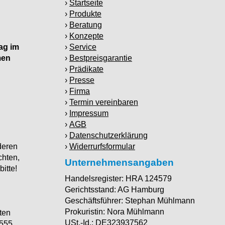
Startseite
Produkte
Beratung
Konzepte
ag im
Service
men
Bestpreisgarantie
Prädikate
Presse
Firma
Termin vereinbaren
Impressum
AGB
Datenschutzerklärung
deren
Widerrurfsformular
chten,
Unternehmensangaben
bitte!
Handelsregister: HRA 124579
Gerichtsstand: AG Hamburg
Geschäftsführer: Stephan Mühlmann
Prokuristin: Nora Mühlmann
ten
USt.-Id.: DE323937562
7555