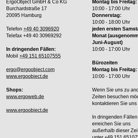
ErgoObject GmbH & Co KG
Montag bis Freitag:
Burchardstraße 17
10:00 - 17:00 Uhr
20095 Hamburg
Donnerstag:
10:00 - 18:00 Uhr
Telefon
+49 40 3096920
jeden ersten Samst
Telefax +49 40 30969292
Monat (ausgenom
Juni-August)
In dringenden Fällen:
10:00 - 17:00 Uhr
Mobil
+49 151 65107555
Bürozeiten
ergo@ergoobject.com
Montag bis Freitag:
www.ergoobject.de
10:00 - 17:00 Uhr
Shops:
Wenn Sie uns zu an
www.ergoweb.de
Zeiten besuchen mö
kontaktieren Sie uns 
www.ergoobject.de
In dringenden Fällen
erreichen Sie uns
außerhalb dieser Zei
unter +49 151 6510