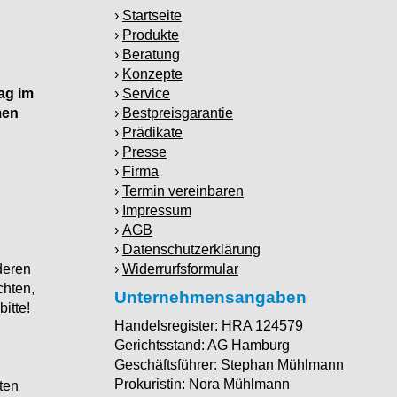
Startseite
Produkte
Beratung
Konzepte
ag im
Service
men
Bestpreisgarantie
Prädikate
Presse
Firma
Termin vereinbaren
Impressum
AGB
Datenschutzerklärung
deren
Widerrurfsformular
chten,
Unternehmensangaben
bitte!
Handelsregister: HRA 124579
Gerichtsstand: AG Hamburg
Geschäftsführer: Stephan Mühlmann
Prokuristin: Nora Mühlmann
ten