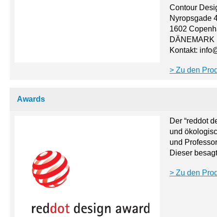
Contour Desi
Nyropsgade 43
1602 Copenh
DÄNEMARK
Kontakt: inf
Zu den Pro
Awards
Der “reddot d
und ökologisc
und Professor
Dieser besagt
Zu den Prod