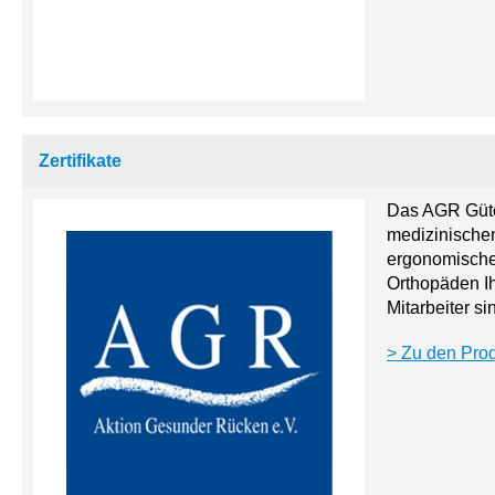
Zertifikate
Das AGR Güte
medizinische
ergonomischen
Orthopäden I
Mitarbeiter si
Zu den Prod