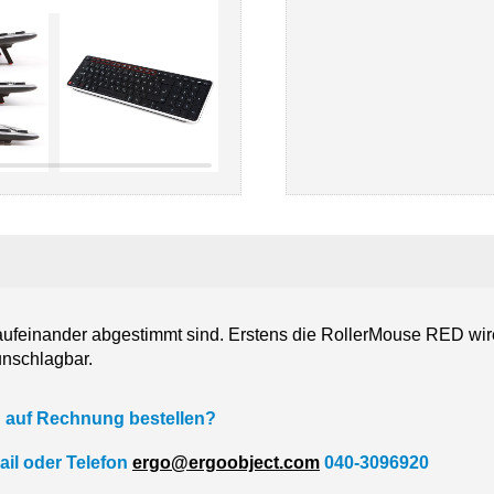
u aufeinander abgestimmt sind. Erstens die RollerMouse RED wi
nschlagbar.
 auf Rechnung bestellen?
ail oder Telefon
ergo@ergoobject.com
040-3096920