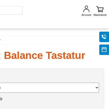
Account
Warenkorb
r
 Balance Tastatur
St