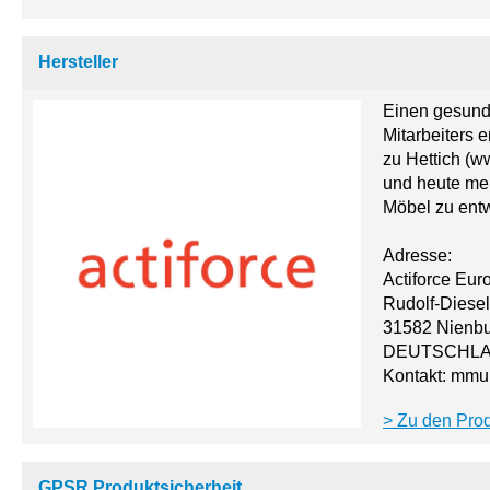
Hersteller
Einen gesunde
Mitarbeiters 
zu Hettich (w
und heute meh
Möbel zu entw
Adresse:
Actiforce Eu
Rudolf-Diesel
31582 Nienb
DEUTSCHL
Kontakt: mmu
Zu den Prod
GPSR Produktsicherheit