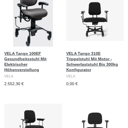
VELA Tango 100EF
VELA Tango 310E
Gesundheitsstuhl Mit
Trippelstuhl Mit Motor -
Elektrischer
Schwerlaststuhl Bis 300kg
Höhenverstellung
Konfigurator
VELA
VELA
2.552,30 €
0,00 €