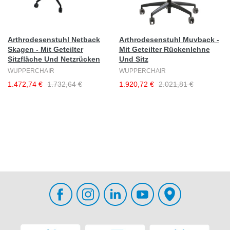
Arthrodesenstuhl Netback
Arthrodesenstuhl Muvback -
Skagen - Mit Geteilter
Mit Geteilter Rückenlehne
Sitzfläche Und Netzrücken
Und Sitz
WUPPERCHAIR
WUPPERCHAIR
1.472,74 €
1.732,64 €
1.920,72 €
2.021,81 €